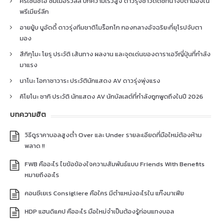
คริเซนซิโอ ซัมเมอร์วิลล์ ปีกความเร็วสูง ดาวรุ่งชาวดัตช์ที่น่าจับตามองใน
พรีเมียร์ลีก
อายยู้บ บูอัดดี้ ดาวรุ่งทีมชาติโมร็อกโก กองกลางอัจฉริยะที่ยุโรปจับตา
มอง
สึกิกุโมะ โยรุ ประวัติ เส้นทาง ผลงาน และจุดเด่นของดาราเอวีญี่ปุ่นที่กำลัง
มาแรง
นาโนะ โอกาซาวาระ ประวัตินักแสดง AV ดาวรุ่งพุ่งแรง
คิโยโนะ ซากิ ประวัติ นักแสดง AV นักบัลเลต์ที่กำลังถูกพูดถึงในปี 2026
บทความฮิต
วิธีดูราคาบอลสูงต่ำ Over และ Under รายละเอียดที่มือใหม่ต้องห้าม
พลาด !!
FWB คืออะไร ไขข้อข้องใจความสัมพันธ์แบบ Friends With Benefits
หมายถึงอะไร
คอนซีเยเร Consigliere คือใคร มีตำแหน่งอะไรใน แก๊งมาเฟีย
HDP แฮนดิแคป คืออะไร มือใหม่จำเป็นต้องรู้ก่อนแทงบอล