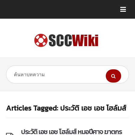
Articles Tagged: ประวัติ เอช เอช โฮล์มส์
ประวัติ เอช เอช โฮล์มส์ หมอปีศาจ ฆาตกร