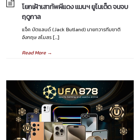
โยกเฝ้าเสาทัพผีแดง แมนฯ ยูไนเต็ด จนจบ
ฤดูกาล
แจ็ค บัตแลนด์ (Jack Butland) นายทวารทีมชาติ
อังกฤษ สโมสร […]
Read More
→