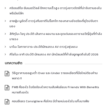
คริเซนซิโอ ซัมเมอร์วิลล์ ปีกความเร็วสูง ดาวรุ่งชาวดัตช์ที่น่าจับตามองใน
พรีเมียร์ลีก
อายยู้บ บูอัดดี้ ดาวรุ่งทีมชาติโมร็อกโก กองกลางอัจฉริยะที่ยุโรปจับตา
มอง
สึกิกุโมะ โยรุ ประวัติ เส้นทาง ผลงาน และจุดเด่นของดาราเอวีญี่ปุ่นที่กำลัง
มาแรง
นาโนะ โอกาซาวาระ ประวัตินักแสดง AV ดาวรุ่งพุ่งแรง
คิโยโนะ ซากิ ประวัติ นักแสดง AV นักบัลเลต์ที่กำลังถูกพูดถึงในปี 2026
บทความฮิต
วิธีดูราคาบอลสูงต่ำ Over และ Under รายละเอียดที่มือใหม่ต้องห้าม
พลาด !!
FWB คืออะไร ไขข้อข้องใจความสัมพันธ์แบบ Friends With Benefits
หมายถึงอะไร
คอนซีเยเร Consigliere คือใคร มีตำแหน่งอะไรใน แก๊งมาเฟีย