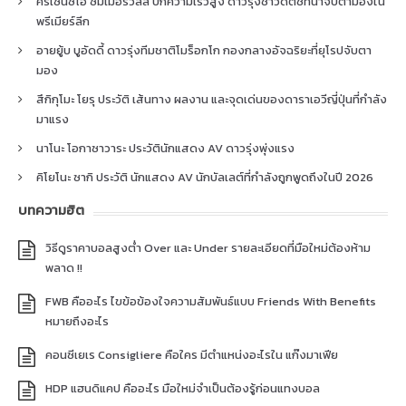
คริเซนซิโอ ซัมเมอร์วิลล์ ปีกความเร็วสูง ดาวรุ่งชาวดัตช์ที่น่าจับตามองใน
พรีเมียร์ลีก
อายยู้บ บูอัดดี้ ดาวรุ่งทีมชาติโมร็อกโก กองกลางอัจฉริยะที่ยุโรปจับตา
มอง
สึกิกุโมะ โยรุ ประวัติ เส้นทาง ผลงาน และจุดเด่นของดาราเอวีญี่ปุ่นที่กำลัง
มาแรง
นาโนะ โอกาซาวาระ ประวัตินักแสดง AV ดาวรุ่งพุ่งแรง
คิโยโนะ ซากิ ประวัติ นักแสดง AV นักบัลเลต์ที่กำลังถูกพูดถึงในปี 2026
บทความฮิต
วิธีดูราคาบอลสูงต่ำ Over และ Under รายละเอียดที่มือใหม่ต้องห้าม
พลาด !!
FWB คืออะไร ไขข้อข้องใจความสัมพันธ์แบบ Friends With Benefits
หมายถึงอะไร
คอนซีเยเร Consigliere คือใคร มีตำแหน่งอะไรใน แก๊งมาเฟีย
HDP แฮนดิแคป คืออะไร มือใหม่จำเป็นต้องรู้ก่อนแทงบอล