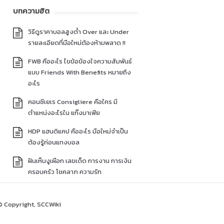
บทความฮิต
วิธีดูราคาบอลสูงต่ำ Over และ Under
รายละเอียดที่มือใหม่ต้องห้ามพลาด !!
FWB คืออะไร ไขข้อข้องใจความสัมพันธ์
แบบ Friends With Benefits หมายถึง
อะไร
คอนซีเยเร Consigliere คือใคร มี
ตำแหน่งอะไรใน แก๊งมาเฟีย
HDP แฮนดิแคป คืออะไร มือใหม่จำเป็น
ต้องรู้ก่อนแทงบอล
ฝันเห็นงูเผือก เลขเด็ด การงาน การเงิน
ครอบครัว โชคลาภ ความรัก
© Copyright, SCCWiki