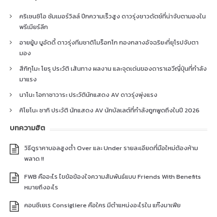
คริเซนซิโอ ซัมเมอร์วิลล์ ปีกความเร็วสูง ดาวรุ่งชาวดัตช์ที่น่าจับตามองใน
พรีเมียร์ลีก
อายยู้บ บูอัดดี้ ดาวรุ่งทีมชาติโมร็อกโก กองกลางอัจฉริยะที่ยุโรปจับตา
มอง
สึกิกุโมะ โยรุ ประวัติ เส้นทาง ผลงาน และจุดเด่นของดาราเอวีญี่ปุ่นที่กำลัง
มาแรง
นาโนะ โอกาซาวาระ ประวัตินักแสดง AV ดาวรุ่งพุ่งแรง
คิโยโนะ ซากิ ประวัติ นักแสดง AV นักบัลเลต์ที่กำลังถูกพูดถึงในปี 2026
บทความฮิต
วิธีดูราคาบอลสูงต่ำ Over และ Under รายละเอียดที่มือใหม่ต้องห้าม
พลาด !!
FWB คืออะไร ไขข้อข้องใจความสัมพันธ์แบบ Friends With Benefits
หมายถึงอะไร
คอนซีเยเร Consigliere คือใคร มีตำแหน่งอะไรใน แก๊งมาเฟีย