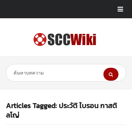
Articles Tagged: ประวัติ ไบรอน กาสติ
ลโญ่