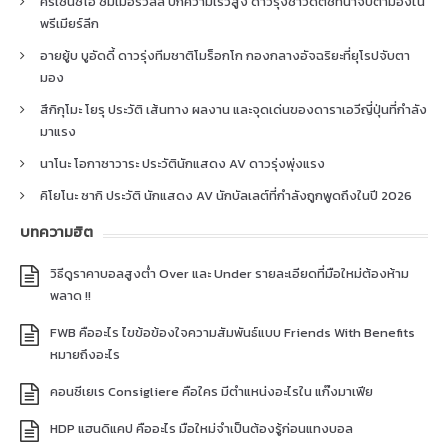
คริเซนซิโอ ซัมเมอร์วิลล์ ปีกความเร็วสูง ดาวรุ่งชาวดัตช์ที่น่าจับตามองใน
พรีเมียร์ลีก
อายยู้บ บูอัดดี้ ดาวรุ่งทีมชาติโมร็อกโก กองกลางอัจฉริยะที่ยุโรปจับตา
มอง
สึกิกุโมะ โยรุ ประวัติ เส้นทาง ผลงาน และจุดเด่นของดาราเอวีญี่ปุ่นที่กำลัง
มาแรง
นาโนะ โอกาซาวาระ ประวัตินักแสดง AV ดาวรุ่งพุ่งแรง
คิโยโนะ ซากิ ประวัติ นักแสดง AV นักบัลเลต์ที่กำลังถูกพูดถึงในปี 2026
บทความฮิต
วิธีดูราคาบอลสูงต่ำ Over และ Under รายละเอียดที่มือใหม่ต้องห้าม
พลาด !!
FWB คืออะไร ไขข้อข้องใจความสัมพันธ์แบบ Friends With Benefits
หมายถึงอะไร
คอนซีเยเร Consigliere คือใคร มีตำแหน่งอะไรใน แก๊งมาเฟีย
HDP แฮนดิแคป คืออะไร มือใหม่จำเป็นต้องรู้ก่อนแทงบอล