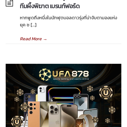
ทีมผึ้งพิฆาต เบรนท์ฟอร์ด
หากพูดถึงหนึ่งในนักฟุตบอลดาวรุ่งที่น่าจับตามองแห่ง
ยุค ช […]
Read More
→