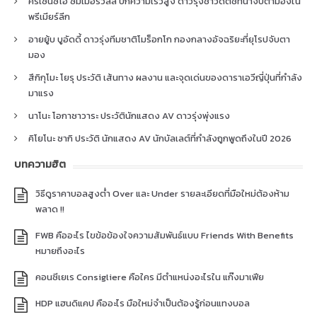
คริเซนซิโอ ซัมเมอร์วิลล์ ปีกความเร็วสูง ดาวรุ่งชาวดัตช์ที่น่าจับตามองใน
พรีเมียร์ลีก
อายยู้บ บูอัดดี้ ดาวรุ่งทีมชาติโมร็อกโก กองกลางอัจฉริยะที่ยุโรปจับตา
มอง
สึกิกุโมะ โยรุ ประวัติ เส้นทาง ผลงาน และจุดเด่นของดาราเอวีญี่ปุ่นที่กำลัง
มาแรง
นาโนะ โอกาซาวาระ ประวัตินักแสดง AV ดาวรุ่งพุ่งแรง
คิโยโนะ ซากิ ประวัติ นักแสดง AV นักบัลเลต์ที่กำลังถูกพูดถึงในปี 2026
บทความฮิต
วิธีดูราคาบอลสูงต่ำ Over และ Under รายละเอียดที่มือใหม่ต้องห้าม
พลาด !!
FWB คืออะไร ไขข้อข้องใจความสัมพันธ์แบบ Friends With Benefits
หมายถึงอะไร
คอนซีเยเร Consigliere คือใคร มีตำแหน่งอะไรใน แก๊งมาเฟีย
HDP แฮนดิแคป คืออะไร มือใหม่จำเป็นต้องรู้ก่อนแทงบอล