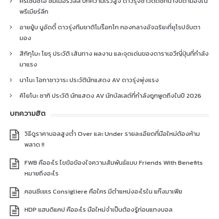
คริเซนซิโอ ซัมเมอร์วิลล์ ปีกความเร็วสูง ดาวรุ่งชาวดัตช์ที่น่าจับตามองใน
พรีเมียร์ลีก
อายยู้บ บูอัดดี้ ดาวรุ่งทีมชาติโมร็อกโก กองกลางอัจฉริยะที่ยุโรปจับตา
มอง
สึกิกุโมะ โยรุ ประวัติ เส้นทาง ผลงาน และจุดเด่นของดาราเอวีญี่ปุ่นที่กำลัง
มาแรง
นาโนะ โอกาซาวาระ ประวัตินักแสดง AV ดาวรุ่งพุ่งแรง
คิโยโนะ ซากิ ประวัติ นักแสดง AV นักบัลเลต์ที่กำลังถูกพูดถึงในปี 2026
บทความฮิต
วิธีดูราคาบอลสูงต่ำ Over และ Under รายละเอียดที่มือใหม่ต้องห้าม
พลาด !!
FWB คืออะไร ไขข้อข้องใจความสัมพันธ์แบบ Friends With Benefits
หมายถึงอะไร
คอนซีเยเร Consigliere คือใคร มีตำแหน่งอะไรใน แก๊งมาเฟีย
HDP แฮนดิแคป คืออะไร มือใหม่จำเป็นต้องรู้ก่อนแทงบอล