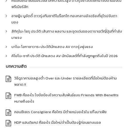
คริเซนซิโอ ซัมเมอร์วิลล์ ปีกความเร็วสูง ดาวรุ่งชาวดัตช์ที่น่าจับตามองใน
พรีเมียร์ลีก
อายยู้บ บูอัดดี้ ดาวรุ่งทีมชาติโมร็อกโก กองกลางอัจฉริยะที่ยุโรปจับตา
มอง
สึกิกุโมะ โยรุ ประวัติ เส้นทาง ผลงาน และจุดเด่นของดาราเอวีญี่ปุ่นที่กำลัง
มาแรง
นาโนะ โอกาซาวาระ ประวัตินักแสดง AV ดาวรุ่งพุ่งแรง
คิโยโนะ ซากิ ประวัติ นักแสดง AV นักบัลเลต์ที่กำลังถูกพูดถึงในปี 2026
บทความฮิต
วิธีดูราคาบอลสูงต่ำ Over และ Under รายละเอียดที่มือใหม่ต้องห้าม
พลาด !!
FWB คืออะไร ไขข้อข้องใจความสัมพันธ์แบบ Friends With Benefits
หมายถึงอะไร
คอนซีเยเร Consigliere คือใคร มีตำแหน่งอะไรใน แก๊งมาเฟีย
HDP แฮนดิแคป คืออะไร มือใหม่จำเป็นต้องรู้ก่อนแทงบอล