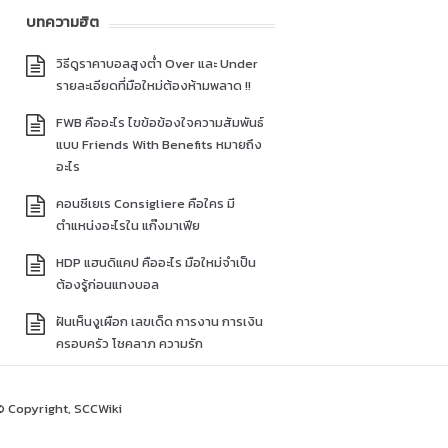
บทความฮิต
วิธีดูราคาบอลสูงต่ำ Over และ Under
รายละเอียดที่มือใหม่ต้องห้ามพลาด !!
FWB คืออะไร ไขข้อข้องใจความสัมพันธ์
แบบ Friends With Benefits หมายถึง
อะไร
คอนซีเยเร Consigliere คือใคร มี
ตำแหน่งอะไรใน แก๊งมาเฟีย
HDP แฮนดิแคป คืออะไร มือใหม่จำเป็น
ต้องรู้ก่อนแทงบอล
ฝันเห็นงูเผือก เลขเด็ด การงาน การเงิน
ครอบครัว โชคลาภ ความรัก
© Copyright, SCCWiki