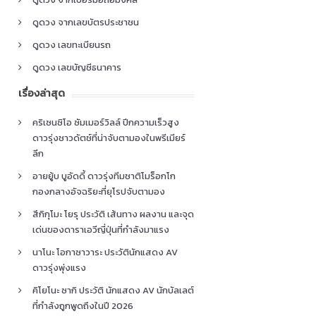
ดูดวง จากเลขบัตรประชาชน
ดูดวง เลขทะเบียนรถ
ดูดวง เลขบัญชีธนาคาร
เรื่องล่าสุด
คริเซนซิโอ ซัมเมอร์วิลล์ ปีกความเร็วสูง
ดาวรุ่งชาวดัตช์ที่น่าจับตามองในพรีเมียร์
ลีก
อายยู้บ บูอัดดี้ ดาวรุ่งทีมชาติโมร็อกโก
กองกลางอัจฉริยะที่ยุโรปจับตามอง
สึกิกุโมะ โยรุ ประวัติ เส้นทาง ผลงาน และจุด
เด่นของดาราเอวีญี่ปุ่นที่กำลังมาแรง
นาโนะ โอกาซาวาระ ประวัตินักแสดง AV
ดาวรุ่งพุ่งแรง
คิโยโนะ ซากิ ประวัติ นักแสดง AV นักบัลเลต์
ที่กำลังถูกพูดถึงในปี 2026