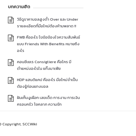
บทความฮิต
วิธีดูราคาบอลสูงต่ำ Over และ Under
รายละเอียดที่มือใหม่ต้องห้ามพลาด !!
FWB คืออะไร ไขข้อข้องใจความสัมพันธ์
แบบ Friends With Benefits หมายถึง
อะไร
คอนซีเยเร Consigliere คือใคร มี
ตำแหน่งอะไรใน แก๊งมาเฟีย
HDP แฮนดิแคป คืออะไร มือใหม่จำเป็น
ต้องรู้ก่อนแทงบอล
ฝันเห็นงูเผือก เลขเด็ด การงาน การเงิน
ครอบครัว โชคลาภ ความรัก
© Copyright, SCCWiki