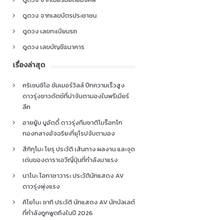
ดูดวง จากเลขบัตรประชาชน
ดูดวง เลขทะเบียนรถ
ดูดวง เลขบัญชีธนาคาร
เรื่องล่าสุด
คริเซนซิโอ ซัมเมอร์วิลล์ ปีกความเร็วสูง
ดาวรุ่งชาวดัตช์ที่น่าจับตามองในพรีเมียร์
ลีก
อายยู้บ บูอัดดี้ ดาวรุ่งทีมชาติโมร็อกโก
กองกลางอัจฉริยะที่ยุโรปจับตามอง
สึกิกุโมะ โยรุ ประวัติ เส้นทาง ผลงาน และจุด
เด่นของดาราเอวีญี่ปุ่นที่กำลังมาแรง
นาโนะ โอกาซาวาระ ประวัตินักแสดง AV
ดาวรุ่งพุ่งแรง
คิโยโนะ ซากิ ประวัติ นักแสดง AV นักบัลเลต์
ที่กำลังถูกพูดถึงในปี 2026