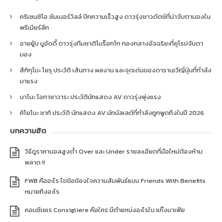
คริเซนซิโอ ซัมเมอร์วิลล์ ปีกความเร็วสูง ดาวรุ่งชาวดัตช์ที่น่าจับตามองใน
พรีเมียร์ลีก
อายยู้บ บูอัดดี้ ดาวรุ่งทีมชาติโมร็อกโก กองกลางอัจฉริยะที่ยุโรปจับตา
มอง
สึกิกุโมะ โยรุ ประวัติ เส้นทาง ผลงาน และจุดเด่นของดาราเอวีญี่ปุ่นที่กำลัง
มาแรง
นาโนะ โอกาซาวาระ ประวัตินักแสดง AV ดาวรุ่งพุ่งแรง
คิโยโนะ ซากิ ประวัติ นักแสดง AV นักบัลเลต์ที่กำลังถูกพูดถึงในปี 2026
บทความฮิต
วิธีดูราคาบอลสูงต่ำ Over และ Under รายละเอียดที่มือใหม่ต้องห้าม
พลาด !!
FWB คืออะไร ไขข้อข้องใจความสัมพันธ์แบบ Friends With Benefits
หมายถึงอะไร
คอนซีเยเร Consigliere คือใคร มีตำแหน่งอะไรใน แก๊งมาเฟีย