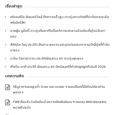
เรื่องล่าสุด
คริเซนซิโอ ซัมเมอร์วิลล์ ปีกความเร็วสูง ดาวรุ่งชาวดัตช์ที่น่าจับตามองใน
พรีเมียร์ลีก
อายยู้บ บูอัดดี้ ดาวรุ่งทีมชาติโมร็อกโก กองกลางอัจฉริยะที่ยุโรปจับตา
มอง
สึกิกุโมะ โยรุ ประวัติ เส้นทาง ผลงาน และจุดเด่นของดาราเอวีญี่ปุ่นที่กำลัง
มาแรง
นาโนะ โอกาซาวาระ ประวัตินักแสดง AV ดาวรุ่งพุ่งแรง
คิโยโนะ ซากิ ประวัติ นักแสดง AV นักบัลเลต์ที่กำลังถูกพูดถึงในปี 2026
บทความฮิต
วิธีดูราคาบอลสูงต่ำ Over และ Under รายละเอียดที่มือใหม่ต้องห้าม
พลาด !!
FWB คืออะไร ไขข้อข้องใจความสัมพันธ์แบบ Friends With Benefits
หมายถึงอะไร