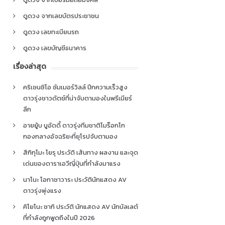
ดูดวง จากเลขบัตรประชาชน
ดูดวง เลขทะเบียนรถ
ดูดวง เลขบัญชีธนาคาร
เรื่องล่าสุด
คริเซนซิโอ ซัมเมอร์วิลล์ ปีกความเร็วสูง
ดาวรุ่งชาวดัตช์ที่น่าจับตามองในพรีเมียร์
ลีก
อายยู้บ บูอัดดี้ ดาวรุ่งทีมชาติโมร็อกโก
กองกลางอัจฉริยะที่ยุโรปจับตามอง
สึกิกุโมะ โยรุ ประวัติ เส้นทาง ผลงาน และจุด
เด่นของดาราเอวีญี่ปุ่นที่กำลังมาแรง
นาโนะ โอกาซาวาระ ประวัตินักแสดง AV
ดาวรุ่งพุ่งแรง
คิโยโนะ ซากิ ประวัติ นักแสดง AV นักบัลเลต์
ที่กำลังถูกพูดถึงในปี 2026