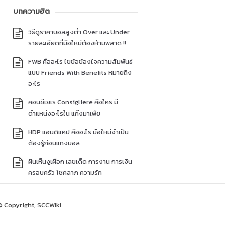
บทความฮิต
วิธีดูราคาบอลสูงต่ำ Over และ Under
รายละเอียดที่มือใหม่ต้องห้ามพลาด !!
FWB คืออะไร ไขข้อข้องใจความสัมพันธ์
แบบ Friends With Benefits หมายถึง
อะไร
คอนซีเยเร Consigliere คือใคร มี
ตำแหน่งอะไรใน แก๊งมาเฟีย
HDP แฮนดิแคป คืออะไร มือใหม่จำเป็น
ต้องรู้ก่อนแทงบอล
ฝันเห็นงูเผือก เลขเด็ด การงาน การเงิน
ครอบครัว โชคลาภ ความรัก
© Copyright, SCCWiki