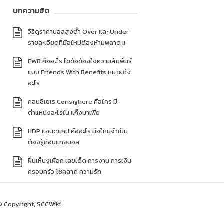
บทความฮิต
วิธีดูราคาบอลสูงต่ำ Over และ Under
รายละเอียดที่มือใหม่ต้องห้ามพลาด !!
FWB คืออะไร ไขข้อข้องใจความสัมพันธ์
แบบ Friends With Benefits หมายถึง
อะไร
คอนซีเยเร Consigliere คือใคร มี
ตำแหน่งอะไรใน แก๊งมาเฟีย
HDP แฮนดิแคป คืออะไร มือใหม่จำเป็น
ต้องรู้ก่อนแทงบอล
ฝันเห็นงูเผือก เลขเด็ด การงาน การเงิน
ครอบครัว โชคลาภ ความรัก
© Copyright, SCCWiki