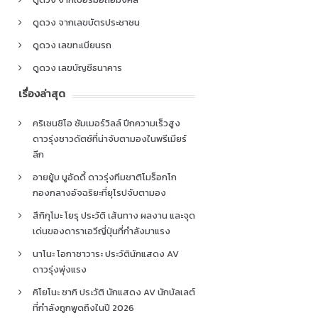
ดูดวง จากเลขบัตรประชาชน
ดูดวง เลขทะเบียนรถ
ดูดวง เลขบัญชีธนาคาร
เรื่องล่าสุด
คริเซนซิโอ ซัมเมอร์วิลล์ ปีกความเร็วสูง
ดาวรุ่งชาวดัตช์ที่น่าจับตามองในพรีเมียร์
ลีก
อายยู้บ บูอัดดี้ ดาวรุ่งทีมชาติโมร็อกโก
กองกลางอัจฉริยะที่ยุโรปจับตามอง
สึกิกุโมะ โยรุ ประวัติ เส้นทาง ผลงาน และจุด
เด่นของดาราเอวีญี่ปุ่นที่กำลังมาแรง
นาโนะ โอกาซาวาระ ประวัตินักแสดง AV
ดาวรุ่งพุ่งแรง
คิโยโนะ ซากิ ประวัติ นักแสดง AV นักบัลเลต์
ที่กำลังถูกพูดถึงในปี 2026