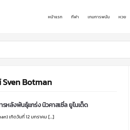
หน้าแรก
กีฬา
เกมการพนัน
หวย
ัติ Sven Botman
รหลังพันธุ์แกร่ง นิวคาสเซิ่ล ยูไนเต็ด
n) เกิดวันที่ 12 มกราคม […]