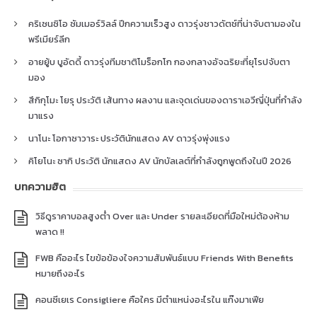
คริเซนซิโอ ซัมเมอร์วิลล์ ปีกความเร็วสูง ดาวรุ่งชาวดัตช์ที่น่าจับตามองใน
พรีเมียร์ลีก
อายยู้บ บูอัดดี้ ดาวรุ่งทีมชาติโมร็อกโก กองกลางอัจฉริยะที่ยุโรปจับตา
มอง
สึกิกุโมะ โยรุ ประวัติ เส้นทาง ผลงาน และจุดเด่นของดาราเอวีญี่ปุ่นที่กำลัง
มาแรง
นาโนะ โอกาซาวาระ ประวัตินักแสดง AV ดาวรุ่งพุ่งแรง
คิโยโนะ ซากิ ประวัติ นักแสดง AV นักบัลเลต์ที่กำลังถูกพูดถึงในปี 2026
บทความฮิต
วิธีดูราคาบอลสูงต่ำ Over และ Under รายละเอียดที่มือใหม่ต้องห้าม
พลาด !!
FWB คืออะไร ไขข้อข้องใจความสัมพันธ์แบบ Friends With Benefits
หมายถึงอะไร
คอนซีเยเร Consigliere คือใคร มีตำแหน่งอะไรใน แก๊งมาเฟีย