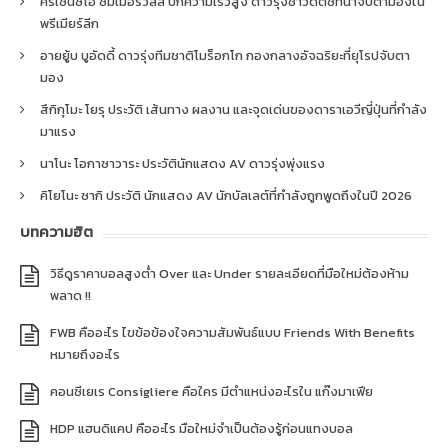
คริเซนซิโอ ซัมเมอร์วิลล์ ปีกความเร็วสูง ดาวรุ่งชาวดัตช์ที่น่าจับตามองใน
พรีเมียร์ลีก
อายยู้บ บูอัดดี้ ดาวรุ่งทีมชาติโมร็อกโก กองกลางอัจฉริยะที่ยุโรปจับตา
มอง
สึกิกุโมะ โยรุ ประวัติ เส้นทาง ผลงาน และจุดเด่นของดาราเอวีญี่ปุ่นที่กำลัง
มาแรง
นาโนะ โอกาซาวาระ ประวัตินักแสดง AV ดาวรุ่งพุ่งแรง
คิโยโนะ ซากิ ประวัติ นักแสดง AV นักบัลเลต์ที่กำลังถูกพูดถึงในปี 2026
บทความฮิต
วิธีดูราคาบอลสูงต่ำ Over และ Under รายละเอียดที่มือใหม่ต้องห้าม
พลาด !!
FWB คืออะไร ไขข้อข้องใจความสัมพันธ์แบบ Friends With Benefits
หมายถึงอะไร
คอนซีเยเร Consigliere คือใคร มีตำแหน่งอะไรใน แก๊งมาเฟีย
HDP แฮนดิแคป คืออะไร มือใหม่จำเป็นต้องรู้ก่อนแทงบอล