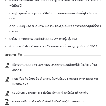
คริเซนซิโอ ซัมเมอร์วิลล์ ปีกความเร็วสูง ดาวรุ่งชาวดัตช์ที่น่าจับตามองใน
พรีเมียร์ลีก
อายยู้บ บูอัดดี้ ดาวรุ่งทีมชาติโมร็อกโก กองกลางอัจฉริยะที่ยุโรปจับตา
มอง
สึกิกุโมะ โยรุ ประวัติ เส้นทาง ผลงาน และจุดเด่นของดาราเอวีญี่ปุ่นที่กำลัง
มาแรง
นาโนะ โอกาซาวาระ ประวัตินักแสดง AV ดาวรุ่งพุ่งแรง
คิโยโนะ ซากิ ประวัติ นักแสดง AV นักบัลเลต์ที่กำลังถูกพูดถึงในปี 2026
บทความฮิต
วิธีดูราคาบอลสูงต่ำ Over และ Under รายละเอียดที่มือใหม่ต้องห้าม
พลาด !!
FWB คืออะไร ไขข้อข้องใจความสัมพันธ์แบบ Friends With Benefits
หมายถึงอะไร
คอนซีเยเร Consigliere คือใคร มีตำแหน่งอะไรใน แก๊งมาเฟีย
HDP แฮนดิแคป คืออะไร มือใหม่จำเป็นต้องรู้ก่อนแทงบอล