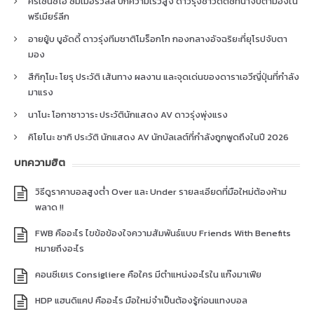
คริเซนซิโอ ซัมเมอร์วิลล์ ปีกความเร็วสูง ดาวรุ่งชาวดัตช์ที่น่าจับตามองใน
พรีเมียร์ลีก
อายยู้บ บูอัดดี้ ดาวรุ่งทีมชาติโมร็อกโก กองกลางอัจฉริยะที่ยุโรปจับตา
มอง
สึกิกุโมะ โยรุ ประวัติ เส้นทาง ผลงาน และจุดเด่นของดาราเอวีญี่ปุ่นที่กำลัง
มาแรง
นาโนะ โอกาซาวาระ ประวัตินักแสดง AV ดาวรุ่งพุ่งแรง
คิโยโนะ ซากิ ประวัติ นักแสดง AV นักบัลเลต์ที่กำลังถูกพูดถึงในปี 2026
บทความฮิต
วิธีดูราคาบอลสูงต่ำ Over และ Under รายละเอียดที่มือใหม่ต้องห้าม
พลาด !!
FWB คืออะไร ไขข้อข้องใจความสัมพันธ์แบบ Friends With Benefits
หมายถึงอะไร
คอนซีเยเร Consigliere คือใคร มีตำแหน่งอะไรใน แก๊งมาเฟีย
HDP แฮนดิแคป คืออะไร มือใหม่จำเป็นต้องรู้ก่อนแทงบอล