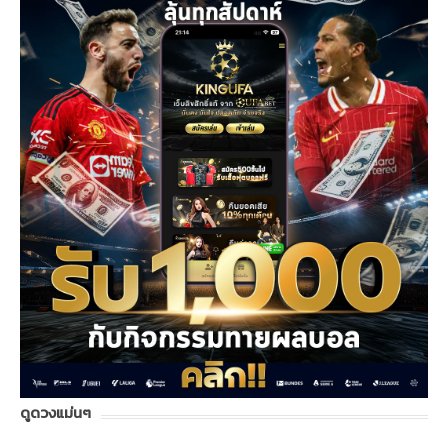
ดูดวงแม่นๆ