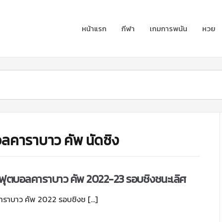
หน้าแรก
กีฬา
เกมการพนัน
หวย
อลคาราบาว คัพ นัดชิง
ุด ฟุตบอลคาราบาว คัพ 2022-23 รอบชิงชนะเลิศ
คาราบาว คัพ 2022 รอบชิงช […]