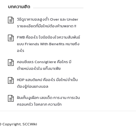
บทความฮิต
วิธีดูราคาบอลสูงต่ำ Over และ Under
รายละเอียดที่มือใหม่ต้องห้ามพลาด !!
FWB คืออะไร ไขข้อข้องใจความสัมพันธ์
แบบ Friends With Benefits หมายถึง
อะไร
คอนซีเยเร Consigliere คือใคร มี
ตำแหน่งอะไรใน แก๊งมาเฟีย
HDP แฮนดิแคป คืออะไร มือใหม่จำเป็น
ต้องรู้ก่อนแทงบอล
ฝันเห็นงูเผือก เลขเด็ด การงาน การเงิน
ครอบครัว โชคลาภ ความรัก
© Copyright, SCCWiki