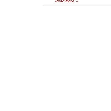
Read More
→