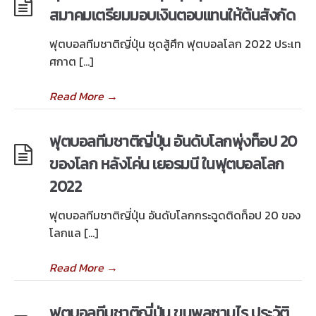
สมาคมเตรียมมอบเงินตอบแทนให้ต้นสังกัด
ฟุตบอลทีมชาติญี่ปุ่น ชุดสู้ศึก ฟุตบอลโลก 2022 ประเท
ศกาต […]
Read More
→
ฟุตบอลทีมชาติญี่ปุ่น อันดับโลกพุ่งท็อป 20
ของโลก หลังโค่น เยอรมนี ในฟุตบอลโลก
2022
ฟุตบอลทีมชาติญี่ปุ่น อันดับโลกกระฉูดติดท็อป 20 ของ
โลกแล […]
Read More
→
ฟุตบอลทีมชาติญี่ปุ่น ขุนพลซามูไร ประวัติ