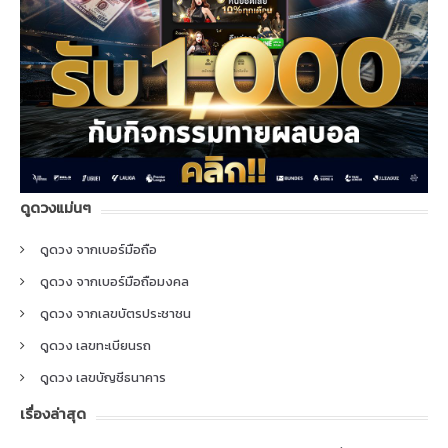
ดูดวงแม่นๆ
ดูดวง จากเบอร์มือถือ
ดูดวง จากเบอร์มือถือมงคล
ดูดวง จากเลขบัตรประชาชน
ดูดวง เลขทะเบียนรถ
ดูดวง เลขบัญชีธนาคาร
เรื่องล่าสุด