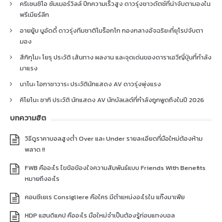
คริเซนซิโอ ซัมเมอร์วิลล์ ปีกความเร็วสูง ดาวรุ่งชาวดัตช์ที่น่าจับตามองใน
พรีเมียร์ลีก
อายยู้บ บูอัดดี้ ดาวรุ่งทีมชาติโมร็อกโก กองกลางอัจฉริยะที่ยุโรปจับตา
มอง
สึกิกุโมะ โยรุ ประวัติ เส้นทาง ผลงาน และจุดเด่นของดาราเอวีญี่ปุ่นที่กำลัง
มาแรง
นาโนะ โอกาซาวาระ ประวัตินักแสดง AV ดาวรุ่งพุ่งแรง
คิโยโนะ ซากิ ประวัติ นักแสดง AV นักบัลเลต์ที่กำลังถูกพูดถึงในปี 2026
บทความฮิต
วิธีดูราคาบอลสูงต่ำ Over และ Under รายละเอียดที่มือใหม่ต้องห้าม
พลาด !!
FWB คืออะไร ไขข้อข้องใจความสัมพันธ์แบบ Friends With Benefits
หมายถึงอะไร
คอนซีเยเร Consigliere คือใคร มีตำแหน่งอะไรใน แก๊งมาเฟีย
HDP แฮนดิแคป คืออะไร มือใหม่จำเป็นต้องรู้ก่อนแทงบอล