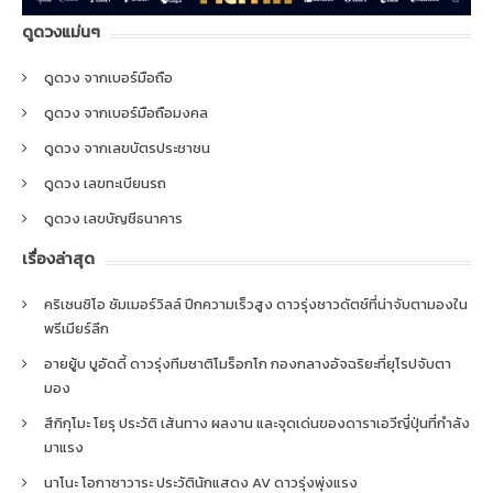
ดูดวงแม่นๆ
ดูดวง จากเบอร์มือถือ
ดูดวง จากเบอร์มือถือมงคล
ดูดวง จากเลขบัตรประชาชน
ดูดวง เลขทะเบียนรถ
ดูดวง เลขบัญชีธนาคาร
เรื่องล่าสุด
คริเซนซิโอ ซัมเมอร์วิลล์ ปีกความเร็วสูง ดาวรุ่งชาวดัตช์ที่น่าจับตามองใน
พรีเมียร์ลีก
อายยู้บ บูอัดดี้ ดาวรุ่งทีมชาติโมร็อกโก กองกลางอัจฉริยะที่ยุโรปจับตา
มอง
สึกิกุโมะ โยรุ ประวัติ เส้นทาง ผลงาน และจุดเด่นของดาราเอวีญี่ปุ่นที่กำลัง
มาแรง
นาโนะ โอกาซาวาระ ประวัตินักแสดง AV ดาวรุ่งพุ่งแรง