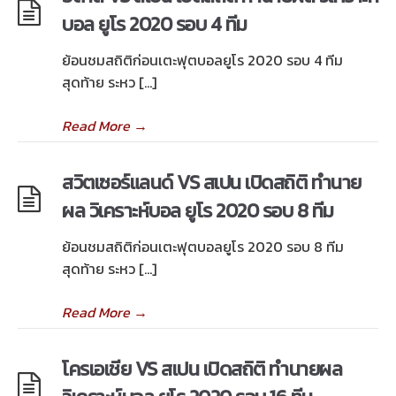
บอล ยูโร 2020 รอบ 4 ทีม
ย้อนชมสถิติก่อนเตะฟุตบอลยูโร 2020 รอบ 4 ทีม
สุดท้าย ระหว […]
Read More
→
สวิตเซอร์แลนด์ VS สเปน เปิดสถิติ ทำนาย
ผล วิเคราะห์บอล ยูโร 2020 รอบ 8 ทีม
ย้อนชมสถิติก่อนเตะฟุตบอลยูโร 2020 รอบ 8 ทีม
สุดท้าย ระหว […]
Read More
→
โครเอเชีย VS สเปน เปิดสถิติ ทำนายผล