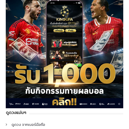
ดูดวงแม่นๆ
ดูดวง จากเบอร์มือถือ