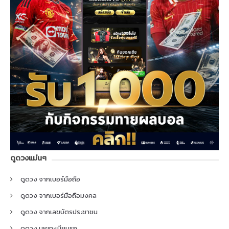
ดูดวงแม่นๆ
ดูดวง จากเบอร์มือถือ
ดูดวง จากเบอร์มือถือมงคล
ดูดวง จากเลขบัตรประชาชน
ดูดวง เลขทะเบียนรถ