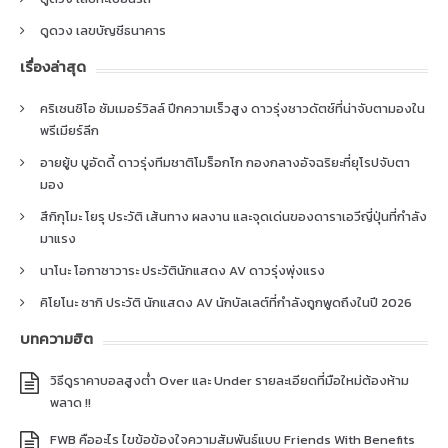
ดูดวง เลขบัญชีธนาคาร
เรื่องล่าสุด
คริเซนซิโอ ซัมเมอร์วิลล์ ปีกความเร็วสูง ดาวรุ่งชาวดัตช์ที่น่าจับตามองใน
พรีเมียร์ลีก
อายยู้บ บูอัดดี้ ดาวรุ่งทีมชาติโมร็อกโก กองกลางอัจฉริยะที่ยุโรปจับตา
มอง
สึกิกุโมะ โยรุ ประวัติ เส้นทาง ผลงาน และจุดเด่นของดาราเอวีญี่ปุ่นที่กำลัง
มาแรง
นาโนะ โอกาซาวาระ ประวัตินักแสดง AV ดาวรุ่งพุ่งแรง
คิโยโนะ ซากิ ประวัติ นักแสดง AV นักบัลเลต์ที่กำลังถูกพูดถึงในปี 2026
บทความฮิต
วิธีดูราคาบอลสูงต่ำ Over และ Under รายละเอียดที่มือใหม่ต้องห้าม
พลาด !!
FWB คืออะไร ไขข้อข้องใจความสัมพันธ์แบบ Friends With Benefits