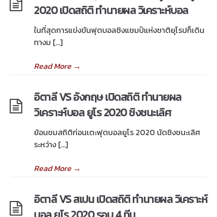
2020 เปิดสถิติ ทำนายผล วิเคราะห์บอล
ในที่สุดการแข่งขันฟุตบอลชิงแชมป์แห่งชาติยุโรปก็เดิน
ทางม […]
Read More
→
อิตาลี VS อังกฤษ เปิดสถิติ ทำนายผล
วิเคราะห์บอล ยูโร 2020 ชิงชนะเลิศ
ย้อนชมสถิติก่อนเตะฟุตบอลยูโร 2020 นัดชิงชนะเลิศ
ระหว่าง […]
Read More
→
อิตาลี VS สเปน เปิดสถิติ ทำนายผล วิเคราะห์
บอล ยูโร 2020 รอบ 4 ทีม