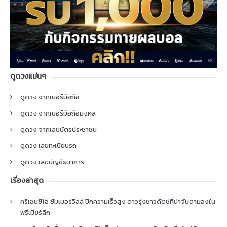
ดูดวงแม่นๆ
ดูดวง จากเบอร์มือถือ
ดูดวง จากเบอร์มือถือมงคล
ดูดวง จากเลขบัตรประชาชน
ดูดวง เลขทะเบียนรถ
ดูดวง เลขบัญชีธนาคาร
เรื่องล่าสุด
คริเซนซิโอ ซัมเมอร์วิลล์ ปีกความเร็วสูง ดาวรุ่งชาวดัตช์ที่น่าจับตามองใน
พรีเมียร์ลีก