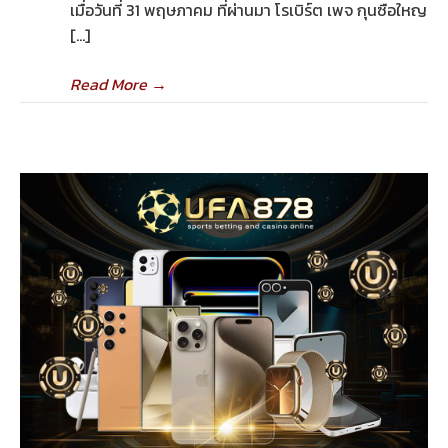
เมื่อวันที่ 31 พฤษภาคม ที่ผ่านมา โรเบิร์ต เพจ กุนซือใหญ
[…]
Read More
→