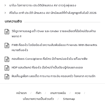
นาโนะ โอกาซาวาระ ประวัตินักแสดง AV ดาวรุ่งพุ่งแรง
คิโยโนะ ซากิ ประวัติ นักแสดง AV นักบัลเลต์ที่กำลังถูกพูดถึงในปี 2026
บทความฮิต
วิธีดูราคาบอลสูงต่ำ Over และ Under รายละเอียดที่มือใหม่ต้องห้าม
พลาด !!
FWB คืออะไร ไขข้อข้องใจความสัมพันธ์แบบ Friends With Benefits
หมายถึงอะไร
คอนซีเยเร Consigliere คือใคร มีตำแหน่งอะไรใน แก๊งมาเฟีย
HDP แฮนดิแคป คืออะไร มือใหม่จำเป็นต้องรู้ก่อนแทงบอล
ฝันเห็นงูเผือก เลขเด็ด การงาน การเงิน ครอบครัว โชคลาภ ความรัก
หน้าแรก
กีฬา
เกมการพนัน
หวย
นโยบายความเป็นส่วนตัว
Sitemap