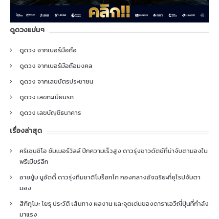
ดูดวงแม่นๆ
ดูดวง จากเบอร์มือถือ
ดูดวง จากเบอร์มือถือมงคล
ดูดวง จากเลขบัตรประชาชน
ดูดวง เลขทะเบียนรถ
ดูดวง เลขบัญชีธนาคาร
เรื่องล่าสุด
คริเซนซิโอ ซัมเมอร์วิลล์ ปีกความเร็วสูง ดาวรุ่งชาวดัตช์ที่น่าจับตามองใน
พรีเมียร์ลีก
อายยู้บ บูอัดดี้ ดาวรุ่งทีมชาติโมร็อกโก กองกลางอัจฉริยะที่ยุโรปจับตา
มอง
สึกิกุโมะ โยรุ ประวัติ เส้นทาง ผลงาน และจุดเด่นของดาราเอวีญี่ปุ่นที่กำลัง
มาแรง