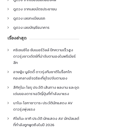
ดูดวง จากเลขบัตรประชาชน
ดูดวง เลขทะเบียนรถ
ดูดวง เลขบัญชีธนาคาร
เรื่องล่าสุด
คริเซนซิโอ ซัมเมอร์วิลล์ ปีกความเร็วสูง
ดาวรุ่งชาวดัตช์ที่น่าจับตามองในพรีเมียร์
ลีก
อายยู้บ บูอัดดี้ ดาวรุ่งทีมชาติโมร็อกโก
กองกลางอัจฉริยะที่ยุโรปจับตามอง
สึกิกุโมะ โยรุ ประวัติ เส้นทาง ผลงาน และจุด
เด่นของดาราเอวีญี่ปุ่นที่กำลังมาแรง
นาโนะ โอกาซาวาระ ประวัตินักแสดง AV
ดาวรุ่งพุ่งแรง
คิโยโนะ ซากิ ประวัติ นักแสดง AV นักบัลเลต์
ที่กำลังถูกพูดถึงในปี 2026