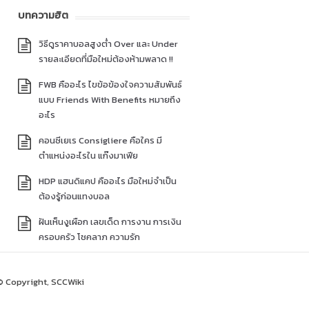
บทความฮิต
วิธีดูราคาบอลสูงต่ำ Over และ Under
รายละเอียดที่มือใหม่ต้องห้ามพลาด !!
FWB คืออะไร ไขข้อข้องใจความสัมพันธ์
แบบ Friends With Benefits หมายถึง
อะไร
คอนซีเยเร Consigliere คือใคร มี
ตำแหน่งอะไรใน แก๊งมาเฟีย
HDP แฮนดิแคป คืออะไร มือใหม่จำเป็น
ต้องรู้ก่อนแทงบอล
ฝันเห็นงูเผือก เลขเด็ด การงาน การเงิน
ครอบครัว โชคลาภ ความรัก
© Copyright, SCCWiki