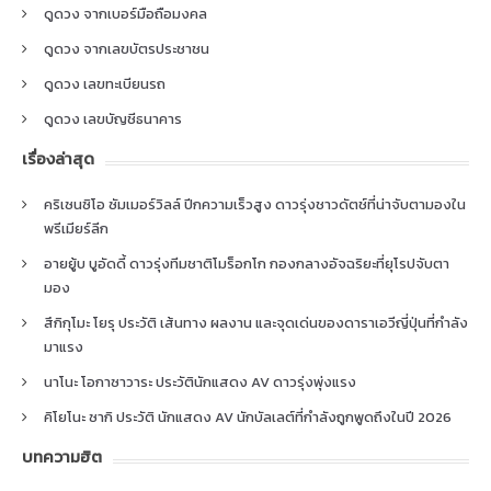
ดูดวง จากเบอร์มือถือมงคล
ดูดวง จากเลขบัตรประชาชน
ดูดวง เลขทะเบียนรถ
ดูดวง เลขบัญชีธนาคาร
เรื่องล่าสุด
คริเซนซิโอ ซัมเมอร์วิลล์ ปีกความเร็วสูง ดาวรุ่งชาวดัตช์ที่น่าจับตามองใน
พรีเมียร์ลีก
อายยู้บ บูอัดดี้ ดาวรุ่งทีมชาติโมร็อกโก กองกลางอัจฉริยะที่ยุโรปจับตา
มอง
สึกิกุโมะ โยรุ ประวัติ เส้นทาง ผลงาน และจุดเด่นของดาราเอวีญี่ปุ่นที่กำลัง
มาแรง
นาโนะ โอกาซาวาระ ประวัตินักแสดง AV ดาวรุ่งพุ่งแรง
คิโยโนะ ซากิ ประวัติ นักแสดง AV นักบัลเลต์ที่กำลังถูกพูดถึงในปี 2026
บทความฮิต