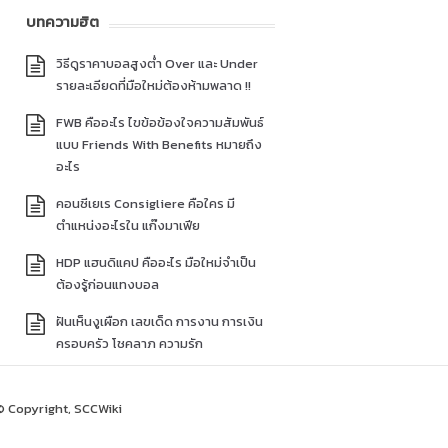
บทความฮิต
วิธีดูราคาบอลสูงต่ำ Over และ Under
รายละเอียดที่มือใหม่ต้องห้ามพลาด !!
FWB คืออะไร ไขข้อข้องใจความสัมพันธ์
แบบ Friends With Benefits หมายถึง
อะไร
คอนซีเยเร Consigliere คือใคร มี
ตำแหน่งอะไรใน แก๊งมาเฟีย
HDP แฮนดิแคป คืออะไร มือใหม่จำเป็น
ต้องรู้ก่อนแทงบอล
ฝันเห็นงูเผือก เลขเด็ด การงาน การเงิน
ครอบครัว โชคลาภ ความรัก
© Copyright, SCCWiki