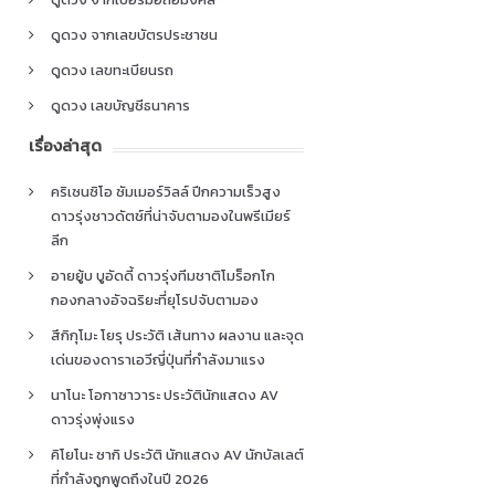
ดูดวง จากเลขบัตรประชาชน
ดูดวง เลขทะเบียนรถ
ดูดวง เลขบัญชีธนาคาร
เรื่องล่าสุด
คริเซนซิโอ ซัมเมอร์วิลล์ ปีกความเร็วสูง
ดาวรุ่งชาวดัตช์ที่น่าจับตามองในพรีเมียร์
ลีก
อายยู้บ บูอัดดี้ ดาวรุ่งทีมชาติโมร็อกโก
กองกลางอัจฉริยะที่ยุโรปจับตามอง
สึกิกุโมะ โยรุ ประวัติ เส้นทาง ผลงาน และจุด
เด่นของดาราเอวีญี่ปุ่นที่กำลังมาแรง
นาโนะ โอกาซาวาระ ประวัตินักแสดง AV
ดาวรุ่งพุ่งแรง
คิโยโนะ ซากิ ประวัติ นักแสดง AV นักบัลเลต์
ที่กำลังถูกพูดถึงในปี 2026