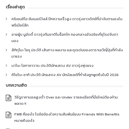
เรื่องล่าสุด
คริเซนซิโอ ซัมเมอร์วิลล์ ปีกความเร็วสูง ดาวรุ่งชาวดัตช์ที่น่าจับตามองใน
พรีเมียร์ลีก
อายยู้บ บูอัดดี้ ดาวรุ่งทีมชาติโมร็อกโก กองกลางอัจฉริยะที่ยุโรปจับตา
มอง
สึกิกุโมะ โยรุ ประวัติ เส้นทาง ผลงาน และจุดเด่นของดาราเอวีญี่ปุ่นที่กำลัง
มาแรง
นาโนะ โอกาซาวาระ ประวัตินักแสดง AV ดาวรุ่งพุ่งแรง
คิโยโนะ ซากิ ประวัติ นักแสดง AV นักบัลเลต์ที่กำลังถูกพูดถึงในปี 2026
บทความฮิต
วิธีดูราคาบอลสูงต่ำ Over และ Under รายละเอียดที่มือใหม่ต้องห้าม
พลาด !!
FWB คืออะไร ไขข้อข้องใจความสัมพันธ์แบบ Friends With Benefits
หมายถึงอะไร