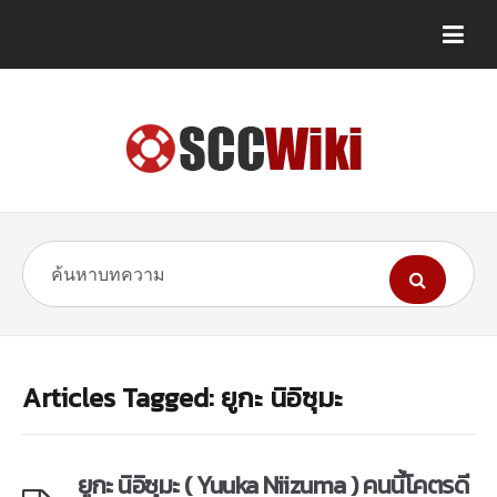
Articles Tagged: ยูกะ นิอิซุมะ
ยูกะ นิอิซุมะ ( Yuuka Niizuma ) คนนี้โคตรดี