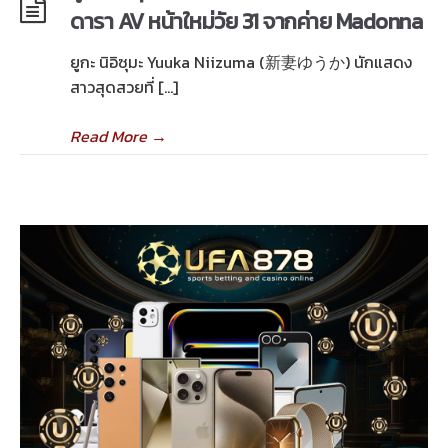
ดารา AV หน้าใหม่วัย 31 จากค่าย Madonna
ยูกะ นิอิซุมะ Yuuka Niizuma (新妻ゆうか) นักแสดง
สาวสุดสวยที่ […]
Read More
→