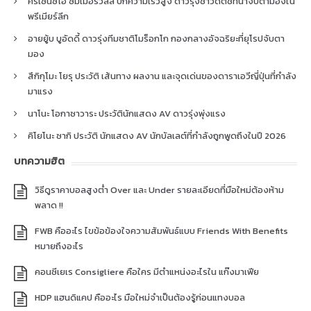
คริเซนซิโอ ซัมเมอร์วิลล์ ปีกความเร็วสูง ดาวรุ่งชาวดัตช์ที่น่าจับตามองใน
พรีเมียร์ลีก
อายยู้บ บูอัดดี้ ดาวรุ่งทีมชาติโมร็อกโก กองกลางอัจฉริยะที่ยุโรปจับตา
มอง
สึกิกุโมะ โยรุ ประวัติ เส้นทาง ผลงาน และจุดเด่นของดาราเอวีญี่ปุ่นที่กำลัง
มาแรง
นาโนะ โอกาซาวาระ ประวัตินักแสดง AV ดาวรุ่งพุ่งแรง
คิโยโนะ ซากิ ประวัติ นักแสดง AV นักบัลเลต์ที่กำลังถูกพูดถึงในปี 2026
บทความฮิต
วิธีดูราคาบอลสูงต่ำ Over และ Under รายละเอียดที่มือใหม่ต้องห้าม
พลาด !!
FWB คืออะไร ไขข้อข้องใจความสัมพันธ์แบบ Friends With Benefits
หมายถึงอะไร
คอนซีเยเร Consigliere คือใคร มีตำแหน่งอะไรใน แก๊งมาเฟีย
HDP แฮนดิแคป คืออะไร มือใหม่จำเป็นต้องรู้ก่อนแทงบอล