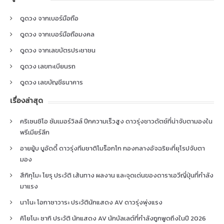
ดูดวง จากเบอร์มือถือ
ดูดวง จากเบอร์มือถือมงคล
ดูดวง จากเลขบัตรประชาชน
ดูดวง เลขทะเบียนรถ
ดูดวง เลขบัญชีธนาคาร
เรื่องล่าสุด
คริเซนซิโอ ซัมเมอร์วิลล์ ปีกความเร็วสูง ดาวรุ่งชาวดัตช์ที่น่าจับตามองใน
พรีเมียร์ลีก
อายยู้บ บูอัดดี้ ดาวรุ่งทีมชาติโมร็อกโก กองกลางอัจฉริยะที่ยุโรปจับตา
มอง
สึกิกุโมะ โยรุ ประวัติ เส้นทาง ผลงาน และจุดเด่นของดาราเอวีญี่ปุ่นที่กำลัง
มาแรง
นาโนะ โอกาซาวาระ ประวัตินักแสดง AV ดาวรุ่งพุ่งแรง
คิโยโนะ ซากิ ประวัติ นักแสดง AV นักบัลเลต์ที่กำลังถูกพูดถึงในปี 2026