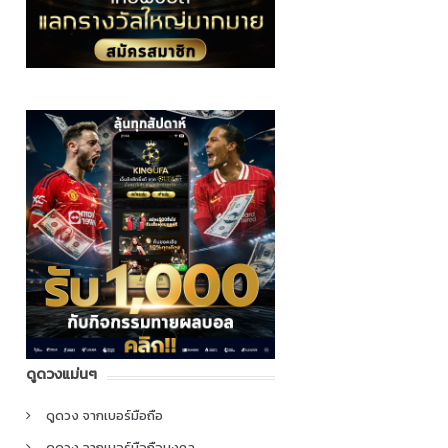
ดูดวงแม่นๆ
ดูดวง จากเบอร์มือถือ
ดูดวง จากเบอร์มือถือมงคล