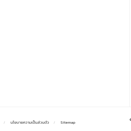
นโยบายความเป็นส่วนตัว
Sitemap