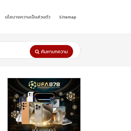
นโยบายความเป็นส่วนตัว
Sitemap
ค้นหาบทความ