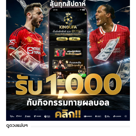
ดูดวงแม่นๆ