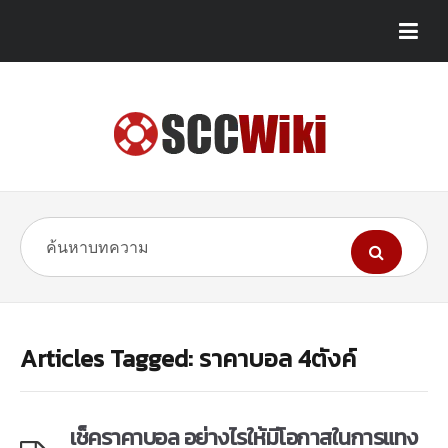
Articles Tagged: ราคาบอล 4ตังค์
เช็คราคาบอล อย่างไรให้มีโอกาสในการแทง