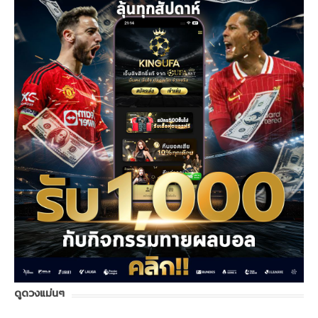
ดูดวงแม่นๆ