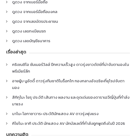
ดูดวง จากเบอร์มือถือ
ดูดวง จากเบอร์มือถือมงคล
ดูดวง จากเลขบัตรประชาชน
ดูดวง เลขทะเบียนรถ
ดูดวง เลขบัญชีธนาคาร
เรื่องล่าสุด
คริเซนซิโอ ซัมเมอร์วิลล์ ปีกความเร็วสูง ดาวรุ่งชาวดัตช์ที่น่าจับตามองใน
พรีเมียร์ลีก
อายยู้บ บูอัดดี้ ดาวรุ่งทีมชาติโมร็อกโก กองกลางอัจฉริยะที่ยุโรปจับตา
มอง
สึกิกุโมะ โยรุ ประวัติ เส้นทาง ผลงาน และจุดเด่นของดาราเอวีญี่ปุ่นที่กำลัง
มาแรง
นาโนะ โอกาซาวาระ ประวัตินักแสดง AV ดาวรุ่งพุ่งแรง
คิโยโนะ ซากิ ประวัติ นักแสดง AV นักบัลเลต์ที่กำลังถูกพูดถึงในปี 2026
บทความฮิต