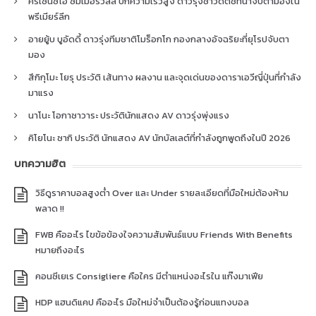
คริเซนซิโอ ซัมเมอร์วิลล์ ปีกความเร็วสูง ดาวรุ่งชาวดัตช์ที่น่าจับตามองใน
พรีเมียร์ลีก
อายยู้บ บูอัดดี้ ดาวรุ่งทีมชาติโมร็อกโก กองกลางอัจฉริยะที่ยุโรปจับตา
มอง
สึกิกุโมะ โยรุ ประวัติ เส้นทาง ผลงาน และจุดเด่นของดาราเอวีญี่ปุ่นที่กำลัง
มาแรง
นาโนะ โอกาซาวาระ ประวัตินักแสดง AV ดาวรุ่งพุ่งแรง
คิโยโนะ ซากิ ประวัติ นักแสดง AV นักบัลเลต์ที่กำลังถูกพูดถึงในปี 2026
บทความฮิต
วิธีดูราคาบอลสูงต่ำ Over และ Under รายละเอียดที่มือใหม่ต้องห้าม
พลาด !!
FWB คืออะไร ไขข้อข้องใจความสัมพันธ์แบบ Friends With Benefits
หมายถึงอะไร
คอนซีเยเร Consigliere คือใคร มีตำแหน่งอะไรใน แก๊งมาเฟีย
HDP แฮนดิแคป คืออะไร มือใหม่จำเป็นต้องรู้ก่อนแทงบอล