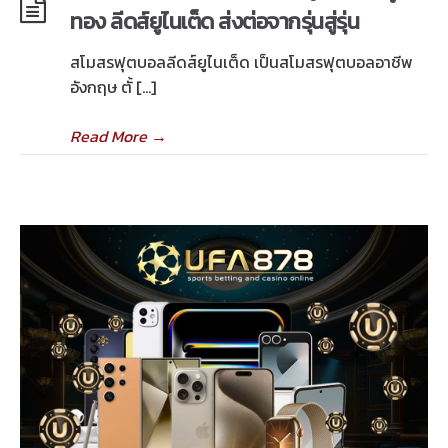
ทอง ลีดส์ยูไนเต็ด ส่งต่อจากรุ่นสู่รุ่น
สโมสรฟุตบอลลีดส์ยูไนเต็ด เป็นสโมสรฟุตบอลอาชีพ
อังกฤษ ตั้ […]
Read More
→