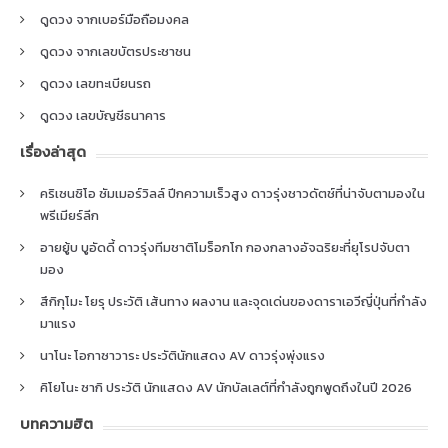
ดูดวง จากเบอร์มือถือมงคล
ดูดวง จากเลขบัตรประชาชน
ดูดวง เลขทะเบียนรถ
ดูดวง เลขบัญชีธนาคาร
เรื่องล่าสุด
คริเซนซิโอ ซัมเมอร์วิลล์ ปีกความเร็วสูง ดาวรุ่งชาวดัตช์ที่น่าจับตามองใน
พรีเมียร์ลีก
อายยู้บ บูอัดดี้ ดาวรุ่งทีมชาติโมร็อกโก กองกลางอัจฉริยะที่ยุโรปจับตา
มอง
สึกิกุโมะ โยรุ ประวัติ เส้นทาง ผลงาน และจุดเด่นของดาราเอวีญี่ปุ่นที่กำลัง
มาแรง
นาโนะ โอกาซาวาระ ประวัตินักแสดง AV ดาวรุ่งพุ่งแรง
คิโยโนะ ซากิ ประวัติ นักแสดง AV นักบัลเลต์ที่กำลังถูกพูดถึงในปี 2026
บทความฮิต