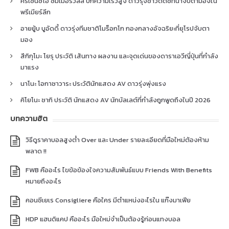
คริเซนซิโอ ซัมเมอร์วิลล์ ปีกความเร็วสูง ดาวรุ่งชาวดัตช์ที่น่าจับตามองใน
พรีเมียร์ลีก
อายยู้บ บูอัดดี้ ดาวรุ่งทีมชาติโมร็อกโก กองกลางอัจฉริยะที่ยุโรปจับตา
มอง
สึกิกุโมะ โยรุ ประวัติ เส้นทาง ผลงาน และจุดเด่นของดาราเอวีญี่ปุ่นที่กำลัง
มาแรง
นาโนะ โอกาซาวาระ ประวัตินักแสดง AV ดาวรุ่งพุ่งแรง
คิโยโนะ ซากิ ประวัติ นักแสดง AV นักบัลเลต์ที่กำลังถูกพูดถึงในปี 2026
บทความฮิต
วิธีดูราคาบอลสูงต่ำ Over และ Under รายละเอียดที่มือใหม่ต้องห้าม
พลาด !!
FWB คืออะไร ไขข้อข้องใจความสัมพันธ์แบบ Friends With Benefits
หมายถึงอะไร
คอนซีเยเร Consigliere คือใคร มีตำแหน่งอะไรใน แก๊งมาเฟีย
HDP แฮนดิแคป คืออะไร มือใหม่จำเป็นต้องรู้ก่อนแทงบอล