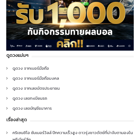
ดูดวงแม่นๆ
ดูดวง จากเบอร์มือถือ
ดูดวง จากเบอร์มือถือมงคล
ดูดวง จากเลขบัตรประชาชน
ดูดวง เลขทะเบียนรถ
ดูดวง เลขบัญชีธนาคาร
เรื่องล่าสุด
คริเซนซิโอ ซัมเมอร์วิลล์ ปีกความเร็วสูง ดาวรุ่งชาวดัตช์ที่น่าจับตามองใน
พรีเมียร์ลีก