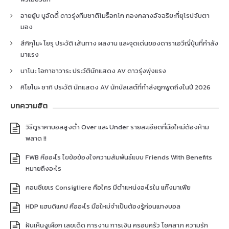
อายยู้บ บูอัดดี้ ดาวรุ่งทีมชาติโมร็อกโก กองกลางอัจฉริยะที่ยุโรปจับตา
มอง
สึกิกุโมะ โยรุ ประวัติ เส้นทาง ผลงาน และจุดเด่นของดาราเอวีญี่ปุ่นที่กำลัง
มาแรง
นาโนะ โอกาซาวาระ ประวัตินักแสดง AV ดาวรุ่งพุ่งแรง
คิโยโนะ ซากิ ประวัติ นักแสดง AV นักบัลเลต์ที่กำลังถูกพูดถึงในปี 2026
บทความฮิต
วิธีดูราคาบอลสูงต่ำ Over และ Under รายละเอียดที่มือใหม่ต้องห้าม
พลาด !!
FWB คืออะไร ไขข้อข้องใจความสัมพันธ์แบบ Friends With Benefits
หมายถึงอะไร
คอนซีเยเร Consigliere คือใคร มีตำแหน่งอะไรใน แก๊งมาเฟีย
HDP แฮนดิแคป คืออะไร มือใหม่จำเป็นต้องรู้ก่อนแทงบอล
ฝันเห็นงูเผือก เลขเด็ด การงาน การเงิน ครอบครัว โชคลาภ ความรัก