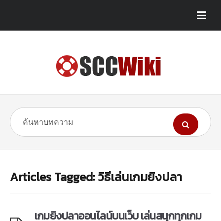
Articles Tagged: วิธีเล่นเกมยิงปลา
เกมยิงปลาออนไลน์บนเว็บ เล่นสนุกทุกเกม