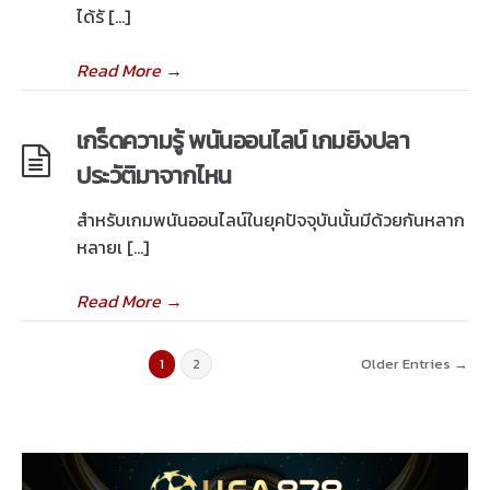
ได้รั […]
Read More
→
เกร็ดความรู้ พนันออนไลน์ เกมยิงปลา
ประวัติมาจากไหน
สำหรับเกมพนันออนไลน์ในยุคปัจจุบันนั้นมีด้วยกันหลาก
หลายเ […]
Read More
→
Older Entries →
1
2