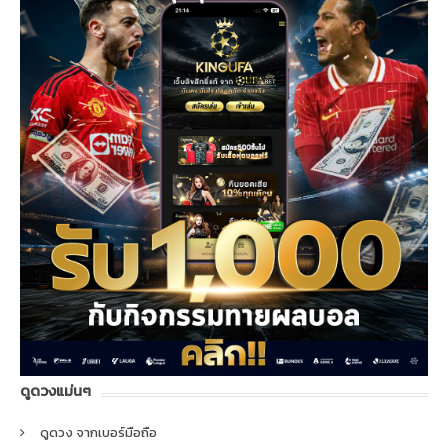
ดูดวงแม่นๆ
ดูดวง จากเบอร์มือถือ