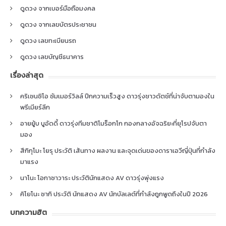
ดูดวง จากเบอร์มือถือมงคล
ดูดวง จากเลขบัตรประชาชน
ดูดวง เลขทะเบียนรถ
ดูดวง เลขบัญชีธนาคาร
เรื่องล่าสุด
คริเซนซิโอ ซัมเมอร์วิลล์ ปีกความเร็วสูง ดาวรุ่งชาวดัตช์ที่น่าจับตามองใน
พรีเมียร์ลีก
อายยู้บ บูอัดดี้ ดาวรุ่งทีมชาติโมร็อกโก กองกลางอัจฉริยะที่ยุโรปจับตา
มอง
สึกิกุโมะ โยรุ ประวัติ เส้นทาง ผลงาน และจุดเด่นของดาราเอวีญี่ปุ่นที่กำลัง
มาแรง
นาโนะ โอกาซาวาระ ประวัตินักแสดง AV ดาวรุ่งพุ่งแรง
คิโยโนะ ซากิ ประวัติ นักแสดง AV นักบัลเลต์ที่กำลังถูกพูดถึงในปี 2026
บทความฮิต