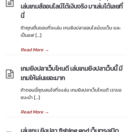
เล่นเกมส์ออนไลน์ได้เงินจริง มาเล่นได้เลยที่
นี่
ถ้าคุณชื่นชอบที่จะเล่น เกมยิงปลาออนไลน์บนเว็บ และ
เป็นแฟ […]
Read More
→
เกมยิงปลาเว็บไหนดี เล่นเกมยิงปลาเว็บนี้ มี
เกมให้เล่นเยอะมาก
ถ้าตอนนี้คุณสนใจที่จะเล่น เกมยิงปลาเว็บไหนดี เราขอ
แนะนำ […]
Read More
→
เล่นเกม ยิงปลา fishing god เว็บตรงเปิด