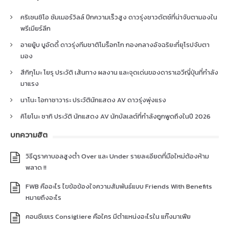
คริเซนซิโอ ซัมเมอร์วิลล์ ปีกความเร็วสูง ดาวรุ่งชาวดัตช์ที่น่าจับตามองใน
พรีเมียร์ลีก
อายยู้บ บูอัดดี้ ดาวรุ่งทีมชาติโมร็อกโก กองกลางอัจฉริยะที่ยุโรปจับตา
มอง
สึกิกุโมะ โยรุ ประวัติ เส้นทาง ผลงาน และจุดเด่นของดาราเอวีญี่ปุ่นที่กำลัง
มาแรง
นาโนะ โอกาซาวาระ ประวัตินักแสดง AV ดาวรุ่งพุ่งแรง
คิโยโนะ ซากิ ประวัติ นักแสดง AV นักบัลเลต์ที่กำลังถูกพูดถึงในปี 2026
บทความฮิต
วิธีดูราคาบอลสูงต่ำ Over และ Under รายละเอียดที่มือใหม่ต้องห้าม
พลาด !!
FWB คืออะไร ไขข้อข้องใจความสัมพันธ์แบบ Friends With Benefits
หมายถึงอะไร
คอนซีเยเร Consigliere คือใคร มีตำแหน่งอะไรใน แก๊งมาเฟีย