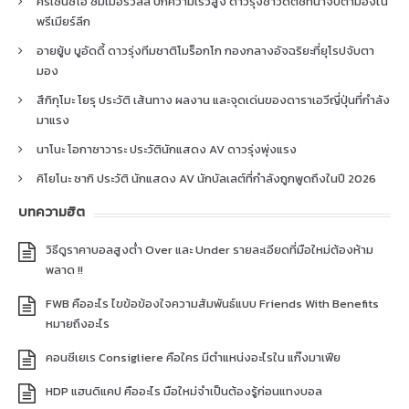
คริเซนซิโอ ซัมเมอร์วิลล์ ปีกความเร็วสูง ดาวรุ่งชาวดัตช์ที่น่าจับตามองใน
พรีเมียร์ลีก
อายยู้บ บูอัดดี้ ดาวรุ่งทีมชาติโมร็อกโก กองกลางอัจฉริยะที่ยุโรปจับตา
มอง
สึกิกุโมะ โยรุ ประวัติ เส้นทาง ผลงาน และจุดเด่นของดาราเอวีญี่ปุ่นที่กำลัง
มาแรง
นาโนะ โอกาซาวาระ ประวัตินักแสดง AV ดาวรุ่งพุ่งแรง
คิโยโนะ ซากิ ประวัติ นักแสดง AV นักบัลเลต์ที่กำลังถูกพูดถึงในปี 2026
บทความฮิต
วิธีดูราคาบอลสูงต่ำ Over และ Under รายละเอียดที่มือใหม่ต้องห้าม
พลาด !!
FWB คืออะไร ไขข้อข้องใจความสัมพันธ์แบบ Friends With Benefits
หมายถึงอะไร
คอนซีเยเร Consigliere คือใคร มีตำแหน่งอะไรใน แก๊งมาเฟีย
HDP แฮนดิแคป คืออะไร มือใหม่จำเป็นต้องรู้ก่อนแทงบอล