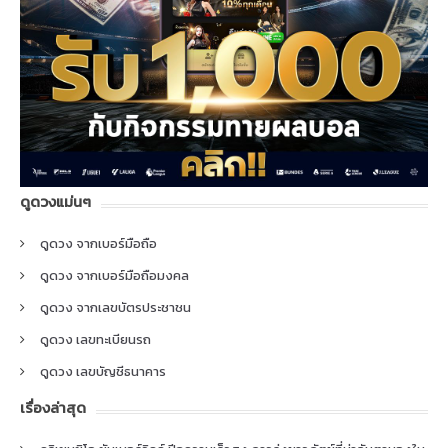
ดูดวงแม่นๆ
ดูดวง จากเบอร์มือถือ
ดูดวง จากเบอร์มือถือมงคล
ดูดวง จากเลขบัตรประชาชน
ดูดวง เลขทะเบียนรถ
ดูดวง เลขบัญชีธนาคาร
เรื่องล่าสุด