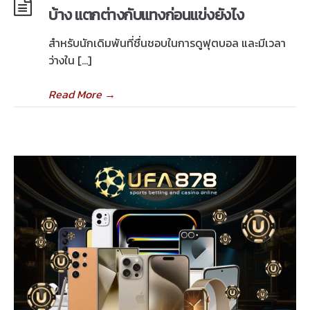
บ้าง แตกต่างกับแทงก่อนแข่งยังไง
สำหรับนักเดิมพันที่ชื่นชอบในการดูฟุตบอล และมีเวลา
ว่างใน […]
Read More
→