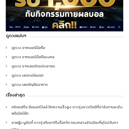
ดูดวงแม่นๆ
ดูดวง จากเบอร์มือถือ
ดูดวง จากเบอร์มือถือมงคล
ดูดวง จากเลขบัตรประชาชน
ดูดวง เลขทะเบียนรถ
ดูดวง เลขบัญชีธนาคาร
เรื่องล่าสุด
คริเซนซิโอ ซัมเมอร์วิลล์ ปีกความเร็วสูง ดาวรุ่งชาวดัตช์ที่น่าจับตามองใน
พรีเมียร์ลีก
อายยู้บ บูอัดดี้ ดาวรุ่งทีมชาติโมร็อกโก กองกลางอัจฉริยะที่ยุโรปจับตา
มอง