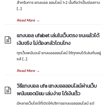
สำหรับการ แทงบอล ออนไลน์ 1×2 นั้นถือว่าเป็นช่องทาง
[…]
Read More
→
แทงบอล ufabet เล่นในเว็บตรง ชนะแล้วได้
เงินจริง ไม่ต้องกลัวโดนโกง
ทุกเว็บพนันจะมี แทงบอลออนไลน์ ให้ทุกคนได้เล่นกันอยู่
แล้ […]
Read More
→
วิธีแทงบอล ufa แทงบอลออนไลน์ผ่านเว็บ
พนันยอดนิยม เล่นง่าย ได้เงินเร็ว
มีหลายเว็บไซต์ที่เปิดให้บริการแทงบอลออนไลน์ แต่