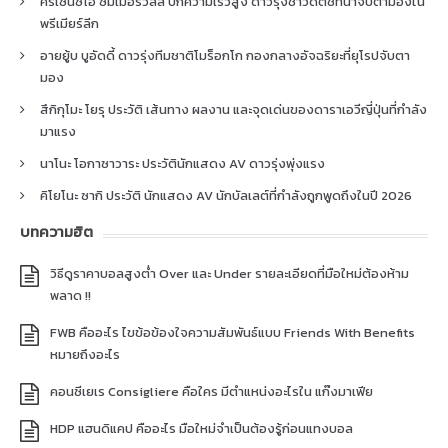
คริเซนซิโอ ซัมเมอร์วิลล์ ปีกความเร็วสูง ดาวรุ่งชาวดัตช์ที่น่าจับตามองใน
พรีเมียร์ลีก
อายยู้บ บูอัดดี้ ดาวรุ่งทีมชาติโมร็อกโก กองกลางอัจฉริยะที่ยุโรปจับตา
มอง
สึกิกุโมะ โยรุ ประวัติ เส้นทาง ผลงาน และจุดเด่นของดาราเอวีญี่ปุ่นที่กำลัง
มาแรง
นาโนะ โอกาซาวาระ ประวัตินักแสดง AV ดาวรุ่งพุ่งแรง
คิโยโนะ ซากิ ประวัติ นักแสดง AV นักบัลเลต์ที่กำลังถูกพูดถึงในปี 2026
บทความฮิต
วิธีดูราคาบอลสูงต่ำ Over และ Under รายละเอียดที่มือใหม่ต้องห้าม
พลาด !!
FWB คืออะไร ไขข้อข้องใจความสัมพันธ์แบบ Friends With Benefits
หมายถึงอะไร
คอนซีเยเร Consigliere คือใคร มีตำแหน่งอะไรใน แก๊งมาเฟีย
HDP แฮนดิแคป คืออะไร มือใหม่จำเป็นต้องรู้ก่อนแทงบอล