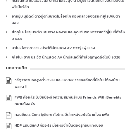
คริเซนซิโอ ซัมเมอร์วิลล์ ปีกความเร็วสูง ดาวรุ่งชาวดัตช์ที่น่าจับตามองใน
พรีเมียร์ลีก
อายยู้บ บูอัดดี้ ดาวรุ่งทีมชาติโมร็อกโก กองกลางอัจฉริยะที่ยุโรปจับตา
มอง
สึกิกุโมะ โยรุ ประวัติ เส้นทาง ผลงาน และจุดเด่นของดาราเอวีญี่ปุ่นที่กำลัง
มาแรง
นาโนะ โอกาซาวาระ ประวัตินักแสดง AV ดาวรุ่งพุ่งแรง
คิโยโนะ ซากิ ประวัติ นักแสดง AV นักบัลเลต์ที่กำลังถูกพูดถึงในปี 2026
บทความฮิต
วิธีดูราคาบอลสูงต่ำ Over และ Under รายละเอียดที่มือใหม่ต้องห้าม
พลาด !!
FWB คืออะไร ไขข้อข้องใจความสัมพันธ์แบบ Friends With Benefits
หมายถึงอะไร
คอนซีเยเร Consigliere คือใคร มีตำแหน่งอะไรใน แก๊งมาเฟีย
HDP แฮนดิแคป คืออะไร มือใหม่จำเป็นต้องรู้ก่อนแทงบอล