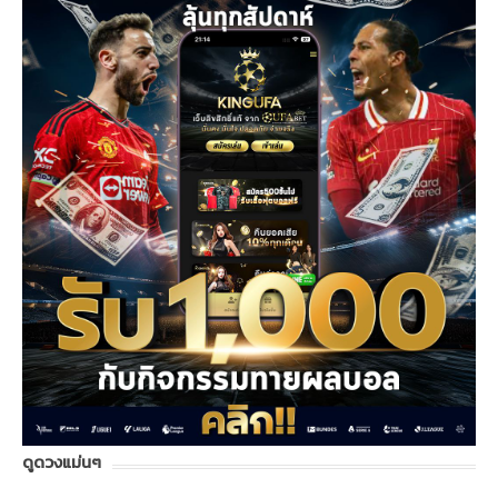
ดูดวงแม่นๆ