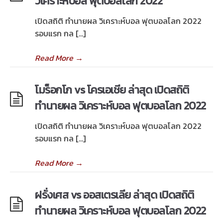
วิเคราะห์บอล ฟุตบอลโลก 2022
เปิดสถิติ ทำนายผล วิเคราะห์บอล ฟุตบอลโลก 2022
รอบแรก กล […]
Read More
→
โมร็อกโก vs โครเอเชีย ล่าสุด เปิดสถิติ
ทำนายผล วิเคราะห์บอล ฟุตบอลโลก 2022
เปิดสถิติ ทำนายผล วิเคราะห์บอล ฟุตบอลโลก 2022
รอบแรก กล […]
Read More
→
ฝรั่งเศส vs ออสเตรเลีย ล่าสุด เปิดสถิติ
ทำนายผล วิเคราะห์บอล ฟุตบอลโลก 2022