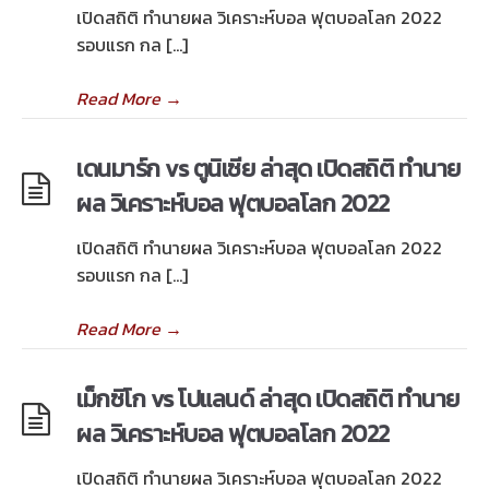
เปิดสถิติ ทำนายผล วิเคราะห์บอล ฟุตบอลโลก 2022
รอบแรก กล […]
Read More
→
เดนมาร์ก vs ตูนิเซีย ล่าสุด เปิดสถิติ ทำนาย
ผล วิเคราะห์บอล ฟุตบอลโลก 2022
เปิดสถิติ ทำนายผล วิเคราะห์บอล ฟุตบอลโลก 2022
รอบแรก กล […]
Read More
→
เม็กซิโก vs โปแลนด์ ล่าสุด เปิดสถิติ ทำนาย
ผล วิเคราะห์บอล ฟุตบอลโลก 2022
เปิดสถิติ ทำนายผล วิเคราะห์บอล ฟุตบอลโลก 2022