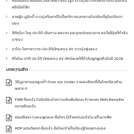
คริเซนซิโอ ซัมเมอร์วิลล์ ปีกความเร็วสูง ดาวรุ่งชาวดัตช์ที่น่าจับตามองใน
พรีเมียร์ลีก
อายยู้บ บูอัดดี้ ดาวรุ่งทีมชาติโมร็อกโก กองกลางอัจฉริยะที่ยุโรปจับตา
มอง
สึกิกุโมะ โยรุ ประวัติ เส้นทาง ผลงาน และจุดเด่นของดาราเอวีญี่ปุ่นที่กำลัง
มาแรง
นาโนะ โอกาซาวาระ ประวัตินักแสดง AV ดาวรุ่งพุ่งแรง
คิโยโนะ ซากิ ประวัติ นักแสดง AV นักบัลเลต์ที่กำลังถูกพูดถึงในปี 2026
บทความฮิต
วิธีดูราคาบอลสูงต่ำ Over และ Under รายละเอียดที่มือใหม่ต้องห้าม
พลาด !!
FWB คืออะไร ไขข้อข้องใจความสัมพันธ์แบบ Friends With Benefits
หมายถึงอะไร
คอนซีเยเร Consigliere คือใคร มีตำแหน่งอะไรใน แก๊งมาเฟีย
HDP แฮนดิแคป คืออะไร มือใหม่จำเป็นต้องรู้ก่อนแทงบอล