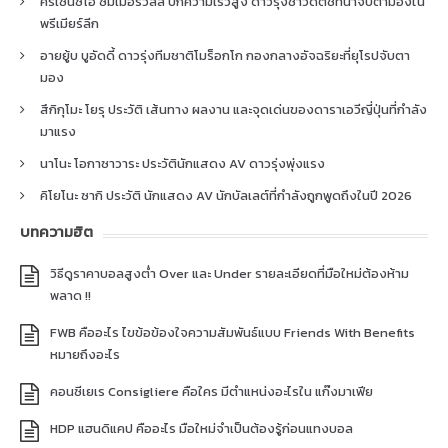
คริเซนซิโอ ซัมเมอร์วิลล์ ปีกความเร็วสูง ดาวรุ่งชาวดัตช์ที่น่าจับตามองใน
พรีเมียร์ลีก
อายยู้บ บูอัดดี้ ดาวรุ่งทีมชาติโมร็อกโก กองกลางอัจฉริยะที่ยุโรปจับตา
มอง
สึกิกุโมะ โยรุ ประวัติ เส้นทาง ผลงาน และจุดเด่นของดาราเอวีญี่ปุ่นที่กำลัง
มาแรง
นาโนะ โอกาซาวาระ ประวัตินักแสดง AV ดาวรุ่งพุ่งแรง
คิโยโนะ ซากิ ประวัติ นักแสดง AV นักบัลเลต์ที่กำลังถูกพูดถึงในปี 2026
บทความฮิต
วิธีดูราคาบอลสูงต่ำ Over และ Under รายละเอียดที่มือใหม่ต้องห้าม
พลาด !!
FWB คืออะไร ไขข้อข้องใจความสัมพันธ์แบบ Friends With Benefits
หมายถึงอะไร
คอนซีเยเร Consigliere คือใคร มีตำแหน่งอะไรใน แก๊งมาเฟีย
HDP แฮนดิแคป คืออะไร มือใหม่จำเป็นต้องรู้ก่อนแทงบอล