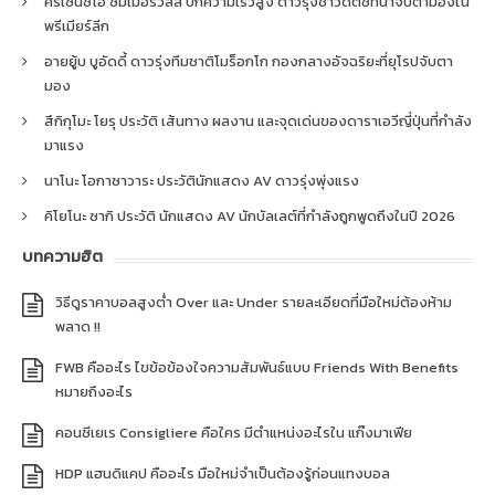
คริเซนซิโอ ซัมเมอร์วิลล์ ปีกความเร็วสูง ดาวรุ่งชาวดัตช์ที่น่าจับตามองใน
พรีเมียร์ลีก
อายยู้บ บูอัดดี้ ดาวรุ่งทีมชาติโมร็อกโก กองกลางอัจฉริยะที่ยุโรปจับตา
มอง
สึกิกุโมะ โยรุ ประวัติ เส้นทาง ผลงาน และจุดเด่นของดาราเอวีญี่ปุ่นที่กำลัง
มาแรง
นาโนะ โอกาซาวาระ ประวัตินักแสดง AV ดาวรุ่งพุ่งแรง
คิโยโนะ ซากิ ประวัติ นักแสดง AV นักบัลเลต์ที่กำลังถูกพูดถึงในปี 2026
บทความฮิต
วิธีดูราคาบอลสูงต่ำ Over และ Under รายละเอียดที่มือใหม่ต้องห้าม
พลาด !!
FWB คืออะไร ไขข้อข้องใจความสัมพันธ์แบบ Friends With Benefits
หมายถึงอะไร
คอนซีเยเร Consigliere คือใคร มีตำแหน่งอะไรใน แก๊งมาเฟีย
HDP แฮนดิแคป คืออะไร มือใหม่จำเป็นต้องรู้ก่อนแทงบอล